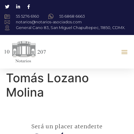
55 5276 6160
55 6868 6663
notarios@notarios-asociados.com
General Cano 83, San Miguel Chapultepec, 11850, CDMX.
Tomás Lozano
Molina
Será un placer atenderte