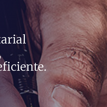
arial
,
ficiente.