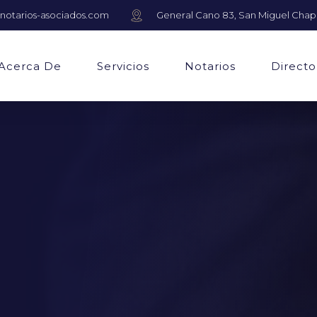
notarios-asociados.com
General Cano 83, San Miguel Chap
Acerca De
Servicios
Notarios
Directo